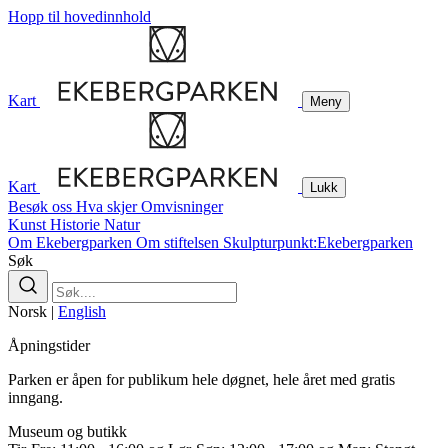
Hopp til hovedinnhold
Kart
Meny
Kart
Lukk
Besøk oss
Hva skjer
Omvisninger
Kunst
Historie
Natur
Om Ekebergparken
Om stiftelsen
Skulpturpunkt:Ekebergparken
Søk
Norsk
|
English
Åpningstider
Parken er åpen for publikum hele døgnet, hele året med gratis
inngang.
Museum og butikk