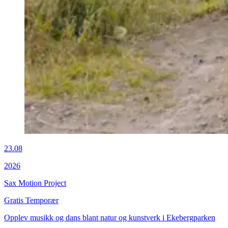
23.08
2026
Sax Motion Project
Gratis
Temporær
Opplev musikk og dans blant natur og kunstverk i Ekebergparken