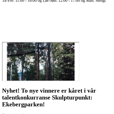
Tir-Fre: 11:00 - 16:00 og Lør-Søn: 12:00 - 17:00 og Man: Stengt
Nyhet! To nye vinnere er kåret i vår
talentkonkurranse Skulpturpunkt:
Ekebergparken!