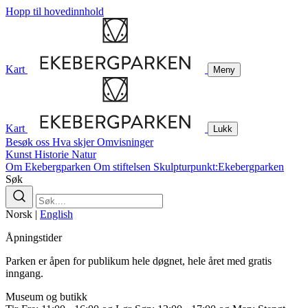
Hopp til hovedinnhold
Kart
Meny
Kart
Lukk
Besøk oss
Hva skjer
Omvisninger
Kunst
Historie
Natur
Om Ekebergparken
Om stiftelsen
Skulpturpunkt:Ekebergparken
Søk
Norsk
|
English
Åpningstider
Parken er åpen for publikum hele døgnet, hele året med gratis
inngang.
Museum og butikk