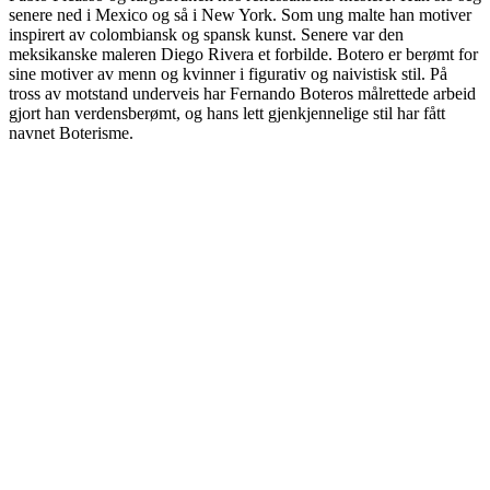
senere ned i Mexico og så i New York. Som ung malte han motiver
inspirert av colombiansk og spansk kunst. Senere var den
meksikanske maleren Diego Rivera et forbilde. Botero er berømt for
sine motiver av menn og kvinner i figurativ og naivistisk stil. På
tross av motstand underveis har Fernando Boteros målrettede arbeid
gjort han verdensberømt, og hans lett gjenkjennelige stil har fått
navnet Boterisme.
Reclining Woman
Det var i New York på 1960-tallet at Botero for alvor begynte med
sine figurative, lett stiliserte og naivistiske avbildninger av lubne
kvinner, menn og dyr. Det er form og volum som er hans
kunstneriske signatur, både i maleri og skulptur. Dette har Botero