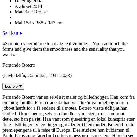
Datering
2004
Avduket
2014
Materiale
Bronse
Mål
154 x 368 x 147 cm
Se i kart
«Sculptures permit me to create real volume… You can touch the
forms and give them the smoothness and the sensuality that you
want.»
Fernando Botero
(f. Medellín, Colombia, 1932-2023)
Les bio
Fernando Botero var en selvlært maler og billedhogger. Han kom fra
en fattig familie. Faren døde da han var fire år gammel, og moren
jobbet hardt for å få endene til å møtes. Botero visste tidlig at han
skulle bli kunstner og selv om familien ytret sterk motstand mot
dette, sto han på sitt. Han vant som tjueeåring en lokal kunstpris etter
flere utstillinger av tegninger og malerier i hjemlandet. Botero brukte
premiepengene til å reise til Europa. Der studerte han kubismen til
Pablo Picasso og fargebruken hos renessansens mestere. Han slo seg