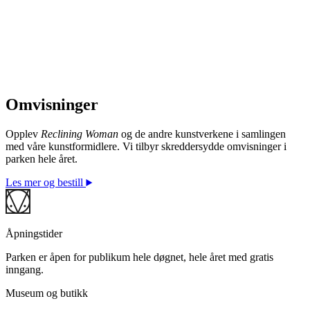
Omvisninger
© Fernando Botero / BONO. Foto: © Ivar Kvaal
Opplev
Reclining Woman
og de andre kunstverkene i samlingen
med våre kunstformidlere. Vi tilbyr skreddersydde omvisninger i
parken hele året.
Les mer og bestill
Åpningstider
Parken er åpen for publikum hele døgnet, hele året med gratis
inngang.
Museum og butikk