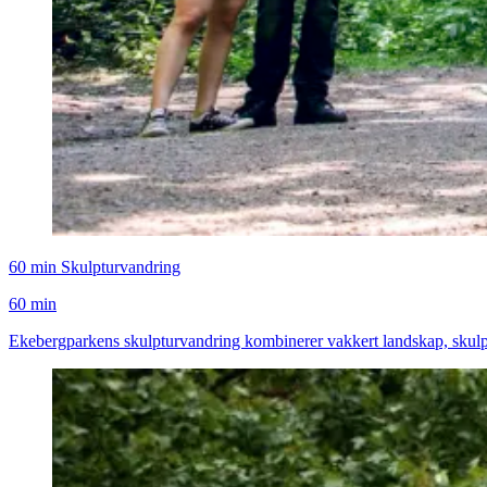
60 min Skulpturvandring
60 min
Ekebergparkens skulpturvandring kombinerer vakkert landskap, skulptu