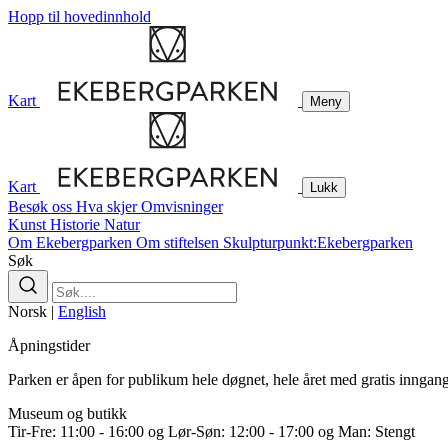
Hopp til hovedinnhold
Kart
Meny
Kart
Lukk
Besøk oss
Hva skjer
Omvisninger
Kunst
Historie
Natur
Om Ekebergparken
Om stiftelsen
Skulpturpunkt:Ekebergparken
Søk
Norsk
|
English
Åpningstider
Parken er åpen for publikum hele døgnet, hele året med gratis inngang
Museum og butikk
Tir-Fre: 11:00 - 16:00 og Lør-Søn: 12:00 - 17:00 og Man: Stengt