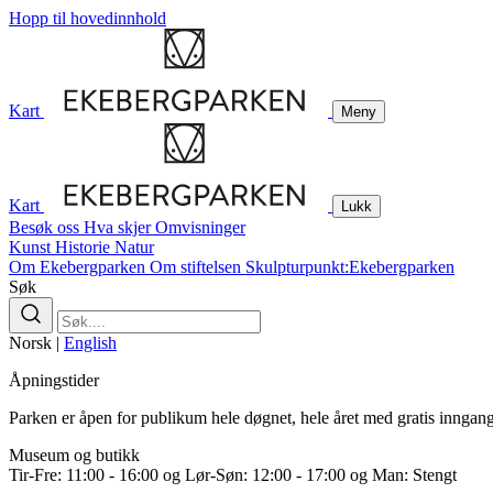
Hopp til hovedinnhold
Kart
Meny
Kart
Lukk
Besøk oss
Hva skjer
Omvisninger
Kunst
Historie
Natur
Om Ekebergparken
Om stiftelsen
Skulpturpunkt:Ekebergparken
Søk
Norsk
|
English
Åpningstider
Parken er åpen for publikum hele døgnet, hele året med gratis inngang
Museum og butikk
Tir-Fre: 11:00 - 16:00 og Lør-Søn: 12:00 - 17:00 og Man: Stengt