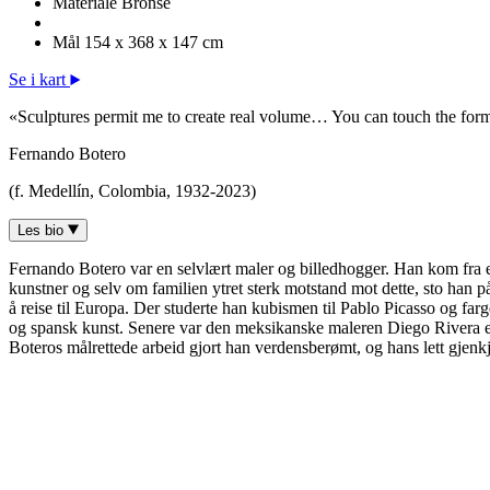
Materiale
Bronse
Mål
154 x 368 x 147 cm
Se i kart
«Sculptures permit me to create real volume… You can touch the form
Fernando Botero
(f. Medellín, Colombia, 1932-2023)
Les bio
Fernando Botero var en selvlært maler og billedhogger. Han kom fra en fa
kunstner og selv om familien ytret sterk motstand mot dette, sto han på
å reise til Europa. Der studerte han kubismen til Pablo Picasso og f
og spansk kunst. Senere var den meksikanske maleren Diego Rivera et f
Boteros målrettede arbeid gjort han verdensberømt, og hans lett gjenkj
Reclining Woman