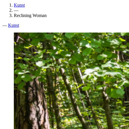
Kunst
—
Reclining Woman
—
Kunst