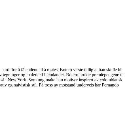
t for å få endene til å møtes. Botero visste tidlig at han skulle bli
r av tegninger og malerier i hjemlandet. Botero brukte premiepengene til
g så i New York. Som ung malte han motiver inspirert av colombiansk
tiv og naivistisk stil. På tross av motstand underveis har Fernando