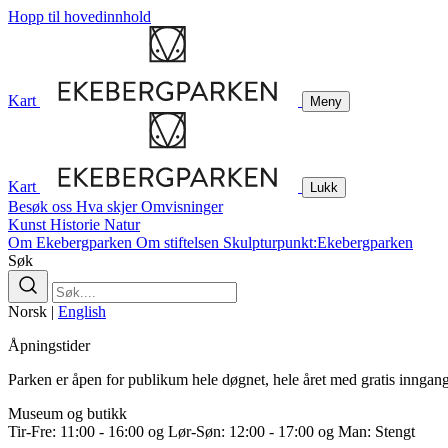
Hopp til hovedinnhold
Kart
Meny
Kart
Lukk
Besøk oss
Hva skjer
Omvisninger
Kunst
Historie
Natur
Om Ekebergparken
Om stiftelsen
Skulpturpunkt:Ekebergparken
Søk
Norsk
|
English
Åpningstider
Parken er åpen for publikum hele døgnet, hele året med gratis inngang
Museum og butikk
Tir-Fre: 11:00 - 16:00 og Lør-Søn: 12:00 - 17:00 og Man: Stengt