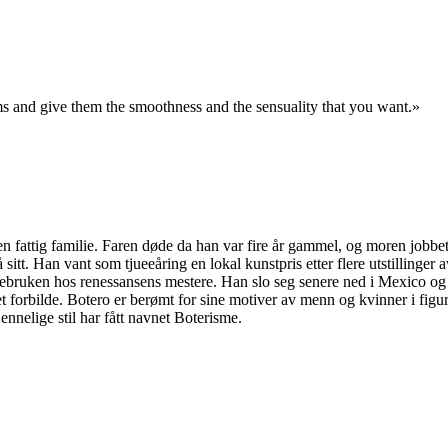
s and give them the smoothness and the sensuality that you want.»
ttig familie. Faren døde da han var fire år gammel, og moren jobbet hard
 sitt. Han vant som tjueeåring en lokal kunstpris etter flere utstillinge
argebruken hos renessansens mestere. Han slo seg senere ned i Mexico o
orbilde. Botero er berømt for sine motiver av menn og kvinner i figura
ennelige stil har fått navnet Boterisme.