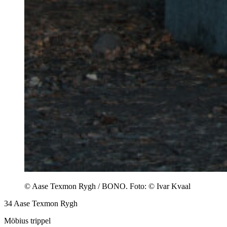
© Aase Texmon Rygh / BONO. Foto: © Ivar Kvaal
34
Aase Texmon Rygh
Möbius trippel