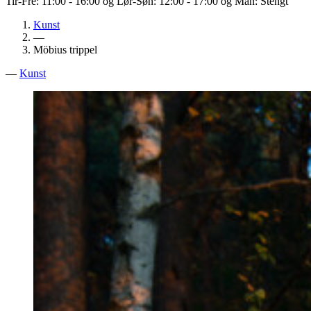
Tir-Fre: 11:00 - 16:00 og Lør-Søn: 12:00 - 17:00 og Man: Stengt
Kunst
—
Möbius trippel
—
Kunst