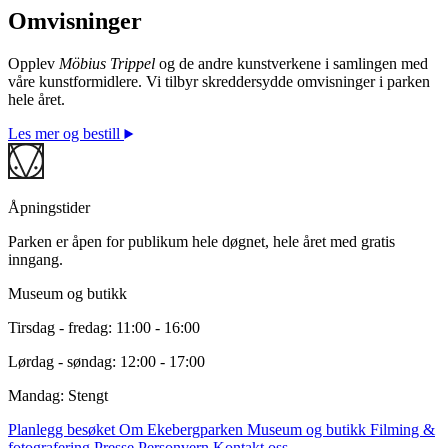
Omvisninger
© Aase Texmon Rygh / BONO. Foto: © Kristina A.
Kvåle / Ekebergparken
Opplev
Möbius Trippel
og de andre kunstverkene i samlingen med
våre kunstformidlere. Vi tilbyr skreddersydde omvisninger i parken
hele året.
Les mer og bestill
Åpningstider
Parken er åpen for publikum hele døgnet, hele året med gratis
inngang.
Museum og butikk
Tirsdag - fredag: 11:00 - 16:00
Lørdag - søndag: 12:00 - 17:00
Mandag: Stengt
Planlegg besøket
Om Ekebergparken
Museum og butikk
Filming &
fotografering
Presse
Personvern
Kontakt oss