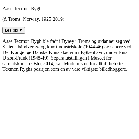
Aase Texmon Rygh
(f. Troms, Norway, 1925-2019)
Les bio
Aase Texmon Rygh ble født i Dyrøy i Troms og utdannet seg ved
Statens håndverks- og kunstindustriskole (1944-46) og senere ved
Det Kongelige Danske Kunstakademi i København, under Einar
Utzon-Frank (1948-49). Separatutstillingen i Museet for
samtidskunst i Oslo, 2014, kalt Modernisme for alltid! befestet
Texmon Ryghs posisjon som en av våre viktigste billedhoggere.
Möbius trippel