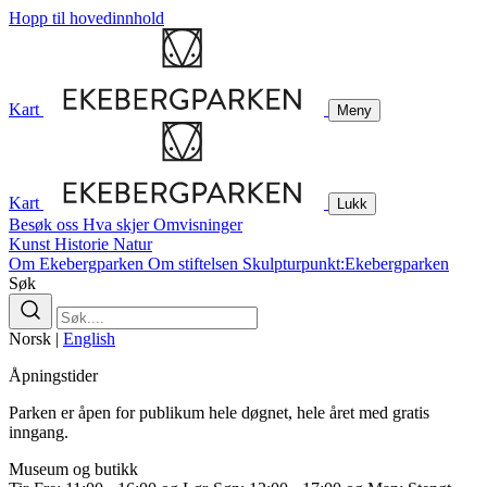
Hopp til hovedinnhold
Kart
Meny
Kart
Lukk
Besøk oss
Hva skjer
Omvisninger
Kunst
Historie
Natur
Om Ekebergparken
Om stiftelsen
Skulpturpunkt:Ekebergparken
Søk
Norsk
|
English
Åpningstider
Parken er åpen for publikum hele døgnet, hele året med gratis
inngang.
Museum og butikk