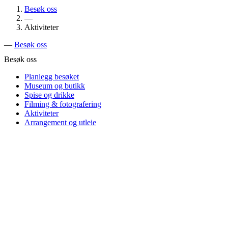
Besøk oss
—
Aktiviteter
—
Besøk oss
Besøk oss
Planlegg besøket
Museum og butikk
Spise og drikke
Filming & fotografering
Aktiviteter
Arrangement og utleie
Klatrepark
Ekebergparken har en klatrepark med ulike løyper for barn og voksne. K
Bruk av klatreparken skjer på eget ansvar
Vi ber om at skulpturene i området og ellers i parken ikke klatres p