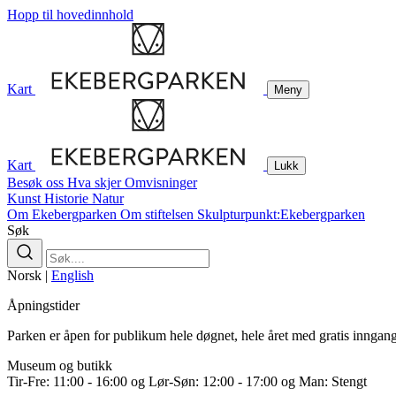
Hopp til hovedinnhold
Kart
Meny
Kart
Lukk
Besøk oss
Hva skjer
Omvisninger
Kunst
Historie
Natur
Om Ekebergparken
Om stiftelsen
Skulpturpunkt:Ekebergparken
Søk
Norsk
|
English
Åpningstider
Parken er åpen for publikum hele døgnet, hele året med gratis inngang
Museum og butikk
Tir-Fre: 11:00 - 16:00 og Lør-Søn: 12:00 - 17:00 og Man: Stengt