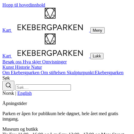
Hopp til hovedinnhold
Kart
Meny
Kart
Lukk
Besøk oss
Hva skjer
Omvisninger
Kunst
Historie
Natur
Om Ekebergparken
Om stiftelsen
Skulpturpunkt:Ekebergparken
Søk
Norsk
|
English
Åpningstider
Parken er åpen for publikum hele døgnet, hele året med gratis
inngang.
Museum og butikk