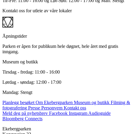
Tir-Fre: 11:00 - 16:00 og Lør-Søn: 12:00 - 17:00 og Man: Stengt
Kontakt oss for utleie av våre lokaler
Åpningstider
Parken er åpen for publikum hele døgnet, hele året med gratis
inngang.
Museum og butikk
Tirsdag - fredag: 11:00 - 16:00
Lørdag - søndag: 12:00 - 17:00
Mandag: Stengt
Planlegg besøket
Om Ekebergparken
Museum og butikk
Filming &
fotografering
Presse
Personvern
Kontakt oss
Meld deg på nyhetsbrev
Facebook
Instagram
Audioguide
Bloomberg Connects
Ekebergparken