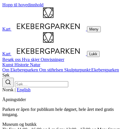
Hopp til hovedinnhold
Kart
Meny
Kart
Lukk
Besøk oss
Hva skjer
Omvisninger
Kunst
Historie
Natur
Om Ekebergparken
Om stiftelsen
Skulpturpunkt:Ekebergparken
Søk
Norsk
|
English
Åpningstider
Parken er åpen for publikum hele døgnet, hele året med gratis
inngang.
Museum og butikk