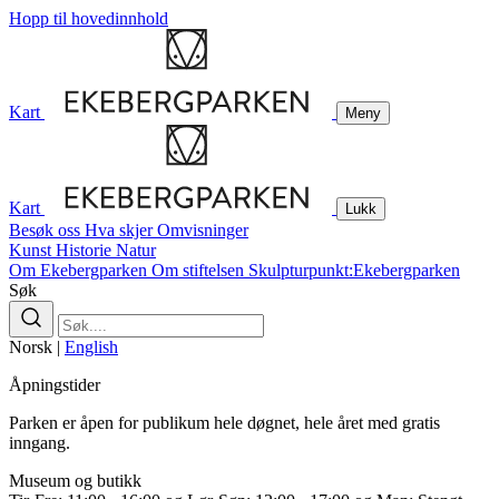
Hopp til hovedinnhold
Kart
Meny
Kart
Lukk
Besøk oss
Hva skjer
Omvisninger
Kunst
Historie
Natur
Om Ekebergparken
Om stiftelsen
Skulpturpunkt:Ekebergparken
Søk
Norsk
|
English
Åpningstider
Parken er åpen for publikum hele døgnet, hele året med gratis
inngang.
Museum og butikk