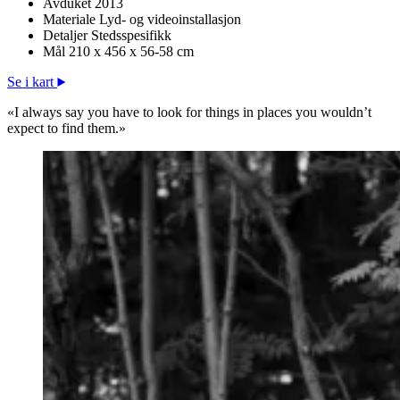
Avduket
2013
Materiale
Lyd- og videoinstallasjon
Detaljer
Stedsspesifikk
Mål
210 x 456 x 56-58 cm
Se i kart
«I always say you have to look for things in places you wouldn’t
expect to find them.»