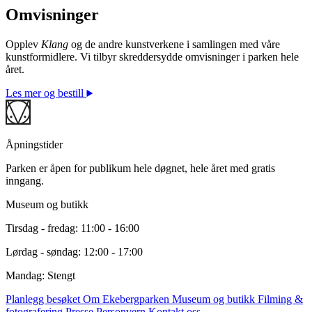
Omvisninger
© Tony Oursler / BONO. Foto: © Ivar Kvaal
Opplev
Klang
og de andre kunstverkene i samlingen med våre
kunstformidlere. Vi tilbyr skreddersydde omvisninger i parken hele
året.
Les mer og bestill
Åpningstider
Parken er åpen for publikum hele døgnet, hele året med gratis
inngang.
Museum og butikk
Tirsdag - fredag: 11:00 - 16:00
Lørdag - søndag: 12:00 - 17:00
Mandag: Stengt
Planlegg besøket
Om Ekebergparken
Museum og butikk
Filming &
fotografering
Presse
Personvern
Kontakt oss