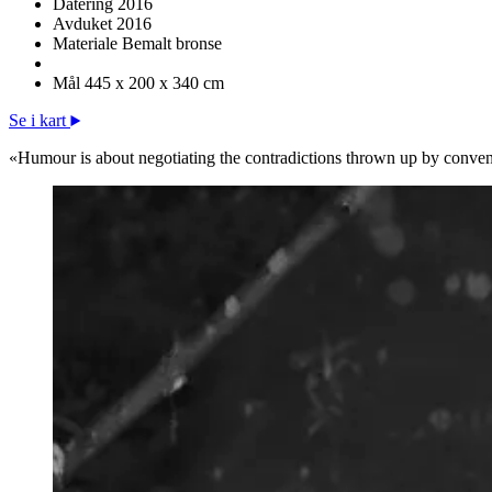
Datering
2016
Avduket
2016
Materiale
Bemalt bronse
Mål
445 x 200 x 340 cm
Se i kart
«Humour is about negotiating the contradictions thrown up by convent