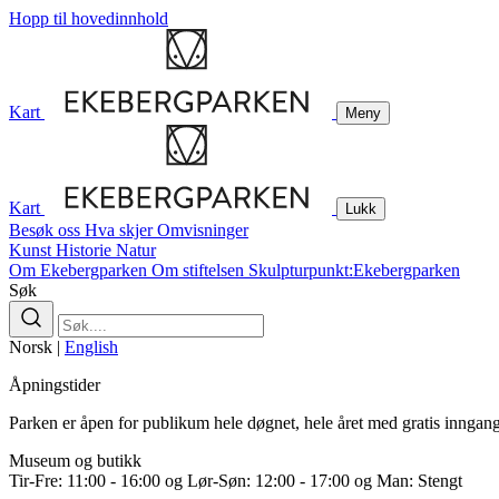
Hopp til hovedinnhold
Kart
Meny
Kart
Lukk
Besøk oss
Hva skjer
Omvisninger
Kunst
Historie
Natur
Om Ekebergparken
Om stiftelsen
Skulpturpunkt:Ekebergparken
Søk
Norsk
|
English
Åpningstider
Parken er åpen for publikum hele døgnet, hele året med gratis inngang
Museum og butikk
Tir-Fre: 11:00 - 16:00 og Lør-Søn: 12:00 - 17:00 og Man: Stengt