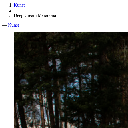
Kunst
—
Deep Cream Maradona
—
Kunst