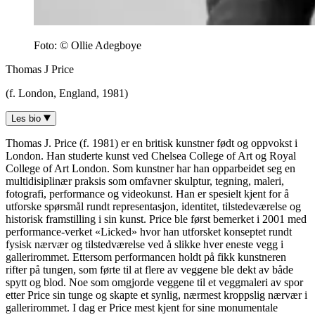
Foto: © Ollie Adegboye
Thomas J Price
(f. London, England, 1981)
Les bio
Thomas J. Price (f. 1981) er en britisk kunstner født og oppvokst i
London. Han studerte kunst ved Chelsea College of Art og Royal
College of Art London. Som kunstner har han opparbeidet seg en
multidisiplinær praksis som omfavner skulptur, tegning, maleri,
fotografi, performance og videokunst. Han er spesielt kjent for å
utforske spørsmål rundt representasjon, identitet, tilstedeværelse og
historisk framstilling i sin kunst. Price ble først bemerket i 2001 med
performance-verket «Licked» hvor han utforsket konseptet rundt
fysisk nærvær og tilstedværelse ved å slikke hver eneste vegg i
gallerirommet. Ettersom performancen holdt på fikk kunstneren
rifter på tungen, som førte til at flere av veggene ble dekt av både
spytt og blod. Noe som omgjorde veggene til et veggmaleri av spor
etter Price sin tunge og skapte et synlig, nærmest kroppslig nærvær i
gallerirommet. I dag er Price mest kjent for sine monumentale