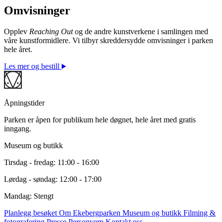
Omvisninger
©Thomas J Price, courtesy the artist and Hauser &
Wirth / BONO. Foto: © Johanne Nyborg
Opplev
Reaching Out
og de andre kunstverkene i samlingen med
våre kunstformidlere. Vi tilbyr skreddersydde omvisninger i parken
hele året.
Les mer og bestill
Åpningstider
Parken er åpen for publikum hele døgnet, hele året med gratis
inngang.
Museum og butikk
Tirsdag - fredag: 11:00 - 16:00
Lørdag - søndag: 12:00 - 17:00
Mandag: Stengt
Planlegg besøket
Om Ekebergparken
Museum og butikk
Filming &
fotografering
Presse
Personvern
Kontakt oss