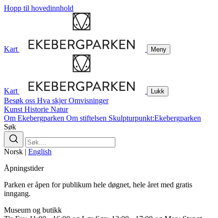
Hopp til hovedinnhold
Kart
Meny
Kart
Lukk
Besøk oss
Hva skjer
Omvisninger
Kunst
Historie
Natur
Om Ekebergparken
Om stiftelsen
Skulpturpunkt:Ekebergparken
Søk
Norsk
|
English
Åpningstider
Parken er åpen for publikum hele døgnet, hele året med gratis
inngang.
Museum og butikk