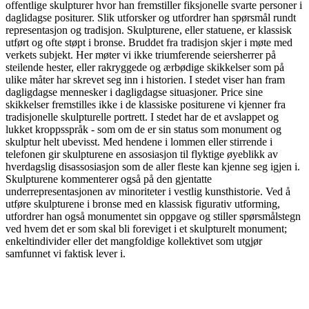
offentlige skulpturer hvor han fremstiller fiksjonelle svarte personer i
daglidagse positurer. Slik utforsker og utfordrer han spørsmål rundt
representasjon og tradisjon. Skulpturene, eller statuene, er klassisk
utført og ofte støpt i bronse. Bruddet fra tradisjon skjer i møte med
verkets subjekt. Her møter vi ikke triumferende seiersherrer på
steilende hester, eller rakryggede og ærbødige skikkelser som på
ulike måter har skrevet seg inn i historien. I stedet viser han fram
dagligdagse mennesker i dagligdagse situasjoner. Price sine
skikkelser fremstilles ikke i de klassiske positurene vi kjenner fra
tradisjonelle skulpturelle portrett. I stedet har de et avslappet og
lukket kroppsspråk - som om de er sin status som monument og
skulptur helt ubevisst. Med hendene i lommen eller stirrende i
telefonen gir skulpturene en assosiasjon til flyktige øyeblikk av
hverdagslig disassosiasjon som de aller fleste kan kjenne seg igjen i.
Skulpturene kommenterer også på den gjentatte
underrepresentasjonen av minoriteter i vestlig kunsthistorie. Ved å
utføre skulpturene i bronse med en klassisk figurativ utforming,
utfordrer han også monumentet sin oppgave og stiller spørsmålstegn
ved hvem det er som skal bli foreviget i et skulpturelt monument;
enkeltindivider eller det mangfoldige kollektivet som utgjør
samfunnet vi faktisk lever i.